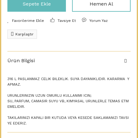
Sepete Ekle
Hemen Al
Tavsiye Et
Yorum Yaz
Karşılaştır
Ürün Bilgisi
316 L PASLANMAZ CELIK BILEKLIK. SUYA DAYANIKLIDIR. KARARMA Y
APMAZ.
URUNLERINIZIN UZUN OMURLU KULLANIMI ICIN;
SU, PARFUM, CAMASIR SUYU VB, KIMYASAL URUNLERLE TEMAS ETM
EMELIDIR.
TAKILARINIZI KAPALI BIR KUTUDA VEYA KESEDE SAKLAMANIZI TAVSI
YE EDERIZ.