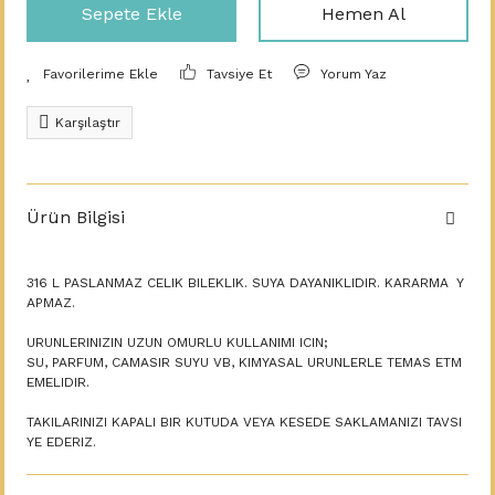
Sepete Ekle
Hemen Al
Tavsiye Et
Yorum Yaz
Karşılaştır
Ürün Bilgisi
316 L PASLANMAZ CELIK BILEKLIK. SUYA DAYANIKLIDIR. KARARMA Y
APMAZ.
URUNLERINIZIN UZUN OMURLU KULLANIMI ICIN;
SU, PARFUM, CAMASIR SUYU VB, KIMYASAL URUNLERLE TEMAS ETM
EMELIDIR.
TAKILARINIZI KAPALI BIR KUTUDA VEYA KESEDE SAKLAMANIZI TAVSI
YE EDERIZ.