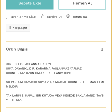
Sepete Ekle
Hemen Al
Tavsiye Et
Yorum Yaz
Karşılaştır
Ürün Bilgisi
316 L CELIK PASLANMAZ KOLYE.
SUYA DAYANIKLIDIR. KARARMA PASLANMAZ YAPMAZ.
URUNLERINIZ UZUN OMURLU KULLANIM ICIN;
SU PARFUM CAMASIR SUYU VB, KIMYASAL URUNLERLE TEMAS ETME
MELIDIR.
TAKILARINIZI KAPALI BIR KUTUDA VEYA KESEDE SAKLAMANIZI TAVSI
YE EDERIZ.