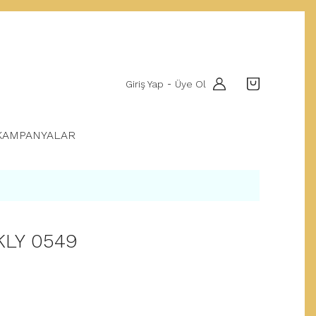
Giriş Yap
Üye Ol
-
KAMPANYALAR
KLY 0549