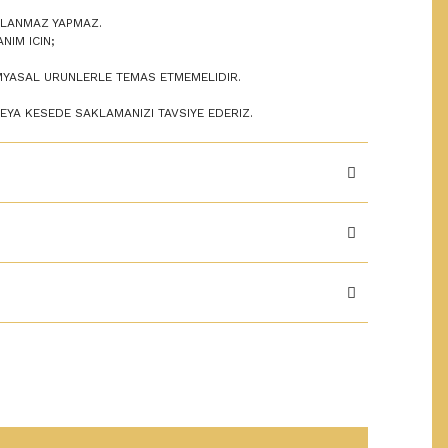
SLANMAZ YAPMAZ.
NIM ICIN;
MYASAL URUNLERLE TEMAS ETMEMELIDIR.
VEYA KESEDE SAKLAMANIZI TAVSIYE EDERIZ.