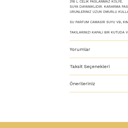
316 L CELIK PASLANMAZ KOLYE.
SUYA DAYANIKLIDIR. KARARMA PA
URUNLERINIZ UZUN OMURLU KULLA
SU PARFUM CAMASIR SUYU VB, KI
TAKILARINIZI KAPALI BIR KUTUDA 
Yorumlar
Taksit Seçenekleri
Önerileriniz