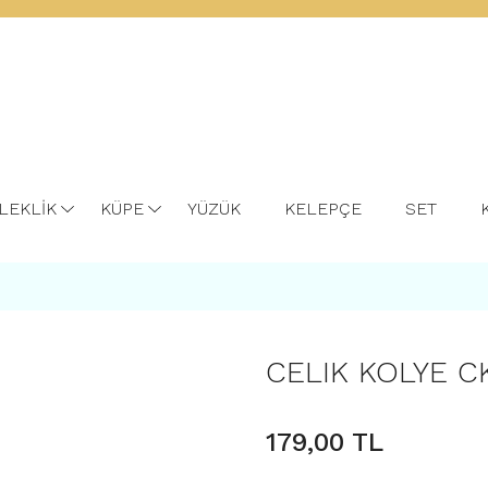
LEKLİK
KÜPE
YÜZÜK
KELEPÇE
SET
CELIK KOLYE C
179,00 TL