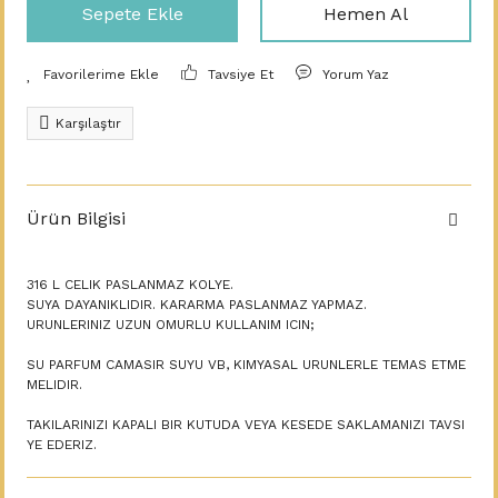
Sepete Ekle
Hemen Al
Tavsiye Et
Yorum Yaz
Karşılaştır
Ürün Bilgisi
316 L CELIK PASLANMAZ KOLYE.
SUYA DAYANIKLIDIR. KARARMA PASLANMAZ YAPMAZ.
URUNLERINIZ UZUN OMURLU KULLANIM ICIN;
SU PARFUM CAMASIR SUYU VB, KIMYASAL URUNLERLE TEMAS ETME
MELIDIR.
TAKILARINIZI KAPALI BIR KUTUDA VEYA KESEDE SAKLAMANIZI TAVSI
YE EDERIZ.