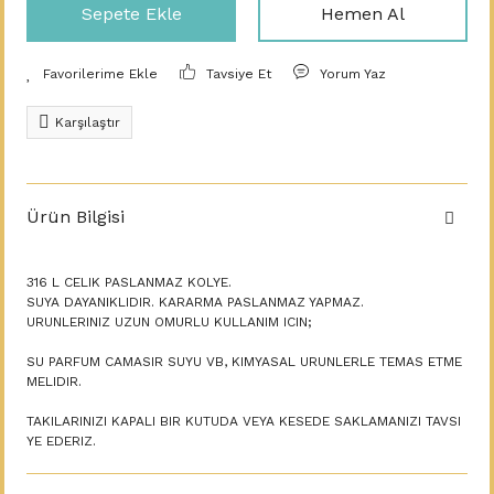
Sepete Ekle
Hemen Al
Tavsiye Et
Yorum Yaz
Karşılaştır
Ürün Bilgisi
316 L CELIK PASLANMAZ KOLYE.
SUYA DAYANIKLIDIR. KARARMA PASLANMAZ YAPMAZ.
URUNLERINIZ UZUN OMURLU KULLANIM ICIN;
SU PARFUM CAMASIR SUYU VB, KIMYASAL URUNLERLE TEMAS ETME
MELIDIR.
TAKILARINIZI KAPALI BIR KUTUDA VEYA KESEDE SAKLAMANIZI TAVSI
YE EDERIZ.