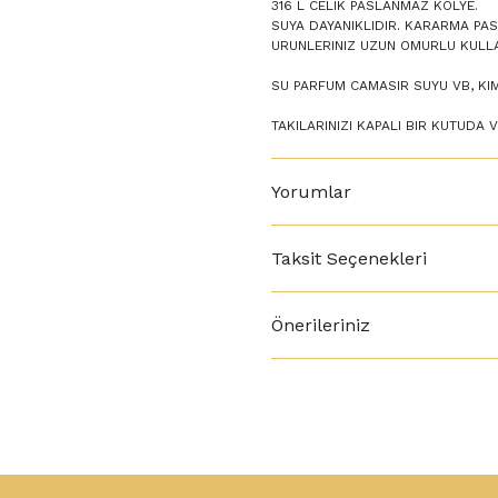
316 L CELIK PASLANMAZ KOLYE.
SUYA DAYANIKLIDIR. KARARMA PA
URUNLERINIZ UZUN OMURLU KULLA
SU PARFUM CAMASIR SUYU VB, KI
TAKILARINIZI KAPALI BIR KUTUDA 
Yorumlar
Taksit Seçenekleri
Önerileriniz