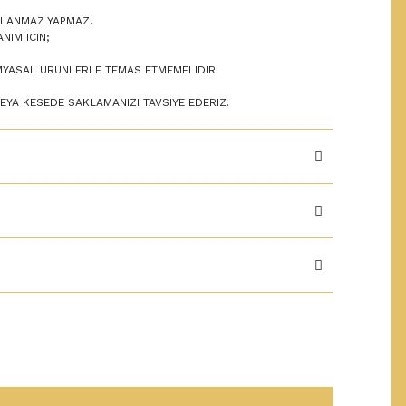
SLANMAZ YAPMAZ.
NIM ICIN;
MYASAL URUNLERLE TEMAS ETMEMELIDIR.
VEYA KESEDE SAKLAMANIZI TAVSIYE EDERIZ.