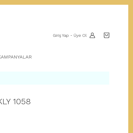
Giriş Yap
Üye Ol
-
KAMPANYALAR
KLY 1058