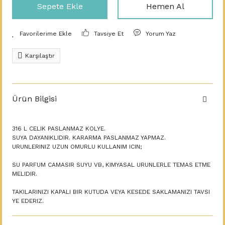
Sepete Ekle
Hemen Al
Tavsiye Et
Yorum Yaz
Karşılaştır
Ürün Bilgisi
316 L CELIK PASLANMAZ KOLYE.
SUYA DAYANIKLIDIR. KARARMA PASLANMAZ YAPMAZ.
URUNLERINIZ UZUN OMURLU KULLANIM ICIN;
SU PARFUM CAMASIR SUYU VB, KIMYASAL URUNLERLE TEMAS ETME
MELIDIR.
TAKILARINIZI KAPALI BIR KUTUDA VEYA KESEDE SAKLAMANIZI TAVSI
YE EDERIZ.