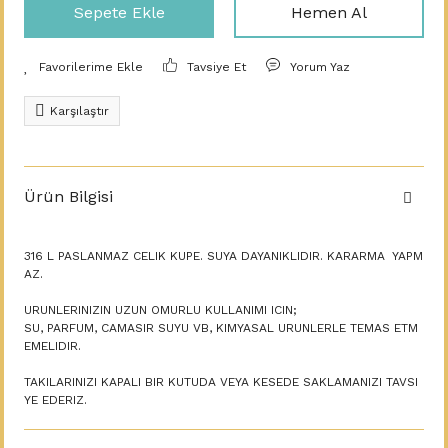
Sepete Ekle
Hemen Al
Tavsiye Et
Yorum Yaz
Karşılaştır
Ürün Bilgisi
316 L PASLANMAZ CELIK KUPE. SUYA DAYANIKLIDIR. KARARMA YAPM
AZ.
URUNLERINIZIN UZUN OMURLU KULLANIMI ICIN;
SU, PARFUM, CAMASIR SUYU VB, KIMYASAL URUNLERLE TEMAS ETM
EMELIDIR.
TAKILARINIZI KAPALI BIR KUTUDA VEYA KESEDE SAKLAMANIZI TAVSI
YE EDERIZ.