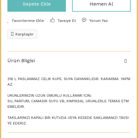
Sepete Ekle
Hemen Al
Tavsiye Et
Yorum Yaz
Karşılaştır
Ürün Bilgisi
316 L PASLANMAZ CELIK KUPE. SUYA DAYANIKLIDIR. KARARMA YAPM
AZ.
URUNLERINIZIN UZUN OMURLU KULLANIMI ICIN;
SU, PARFUM, CAMASIR SUYU VB, KIMYASAL URUNLERLE TEMAS ETM
EMELIDIR.
TAKILARINIZI KAPALI BIR KUTUDA VEYA KESEDE SAKLAMANIZI TAVSI
YE EDERIZ.