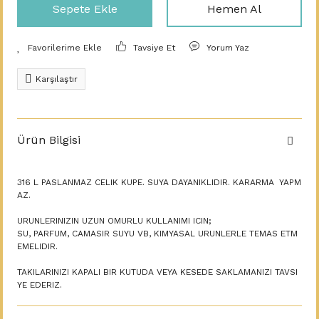
Sepete Ekle
Hemen Al
Tavsiye Et
Yorum Yaz
Karşılaştır
Ürün Bilgisi
316 L PASLANMAZ CELIK KUPE. SUYA DAYANIKLIDIR. KARARMA YAPM
AZ.
URUNLERINIZIN UZUN OMURLU KULLANIMI ICIN;
SU, PARFUM, CAMASIR SUYU VB, KIMYASAL URUNLERLE TEMAS ETM
EMELIDIR.
TAKILARINIZI KAPALI BIR KUTUDA VEYA KESEDE SAKLAMANIZI TAVSI
YE EDERIZ.