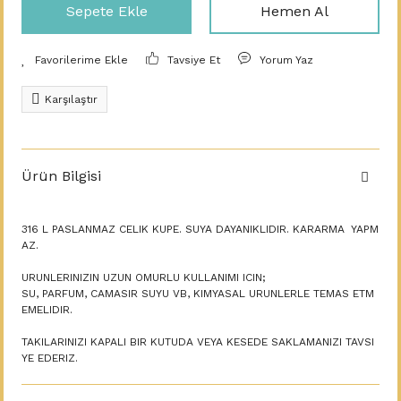
Sepete Ekle
Hemen Al
Tavsiye Et
Yorum Yaz
Karşılaştır
Ürün Bilgisi
316 L PASLANMAZ CELIK KUPE. SUYA DAYANIKLIDIR. KARARMA YAPM
AZ.
URUNLERINIZIN UZUN OMURLU KULLANIMI ICIN;
SU, PARFUM, CAMASIR SUYU VB, KIMYASAL URUNLERLE TEMAS ETM
EMELIDIR.
TAKILARINIZI KAPALI BIR KUTUDA VEYA KESEDE SAKLAMANIZI TAVSI
YE EDERIZ.