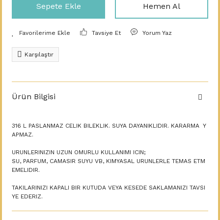
Sepete Ekle
Hemen Al
Tavsiye Et
Yorum Yaz
Karşılaştır
Ürün Bilgisi
316 L PASLANMAZ CELIK BILEKLIK. SUYA DAYANIKLIDIR. KARARMA Y
APMAZ.
URUNLERINIZIN UZUN OMURLU KULLANIMI ICIN;
SU, PARFUM, CAMASIR SUYU VB, KIMYASAL URUNLERLE TEMAS ETM
EMELIDIR.
TAKILARINIZI KAPALI BIR KUTUDA VEYA KESEDE SAKLAMANIZI TAVSI
YE EDERIZ.