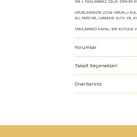
316 L PASLANMAZ CELIK ZIRKON K
URUNLERINIZIN UZUN OMURLU KULL
SU, PARFUM, CAMASIR SUYU VB, 
TAKILARINIZI KAPALI BIR KUTUDA 
Yorumlar
Taksit Seçenekleri
Önerileriniz