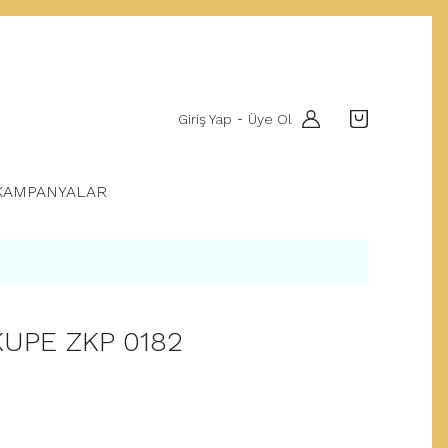
Giriş Yap
Üye Ol
-
KAMPANYALAR
KUPE ZKP 0182