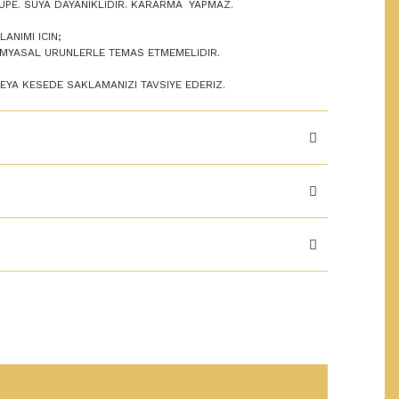
UPE. SUYA DAYANIKLIDIR. KARARMA YAPMAZ.
ANIMI ICIN;
KIMYASAL URUNLERLE TEMAS ETMEMELIDIR.
VEYA KESEDE SAKLAMANIZI TAVSIYE EDERIZ.