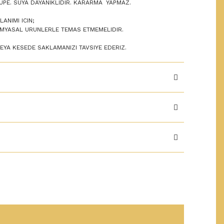
UPE. SUYA DAYANIKLIDIR. KARARMA YAPMAZ.
ANIMI ICIN;
KIMYASAL URUNLERLE TEMAS ETMEMELIDIR.
VEYA KESEDE SAKLAMANIZI TAVSIYE EDERIZ.