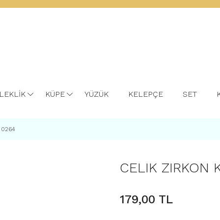
LEKLİK
KÜPE
YÜZÜK
KELEPÇE
SET
 0264
CELIK ZIRKON 
179,00 TL