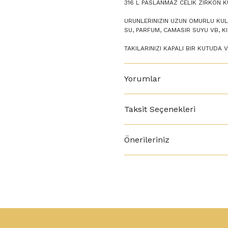
316 L PASLANMAZ CELIK ZIRKON K
URUNLERINIZIN UZUN OMURLU KULL
SU, PARFUM, CAMASIR SUYU VB, 
TAKILARINIZI KAPALI BIR KUTUDA 
Yorumlar
Taksit Seçenekleri
Önerileriniz