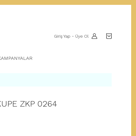
Giriş Yap
Üye Ol
-
KAMPANYALAR
KUPE ZKP 0264