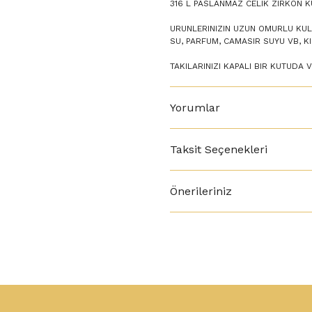
316 L PASLANMAZ CELIK ZIRKON K
URUNLERINIZIN UZUN OMURLU KULL
SU, PARFUM, CAMASIR SUYU VB, 
TAKILARINIZI KAPALI BIR KUTUDA 
Yorumlar
Taksit Seçenekleri
Önerileriniz