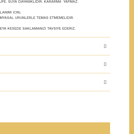
UPE. SUYA DAYANIKLIDIR. KARARMA YAPMAZ.
ANIMI ICIN;
KIMYASAL URUNLERLE TEMAS ETMEMELIDIR.
VEYA KESEDE SAKLAMANIZI TAVSIYE EDERIZ.