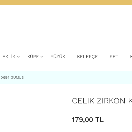
LEKLİK
KÜPE
YÜZÜK
KELEPÇE
SET
P 0684 GUMUS
CELIK ZIRKON
179,00 TL