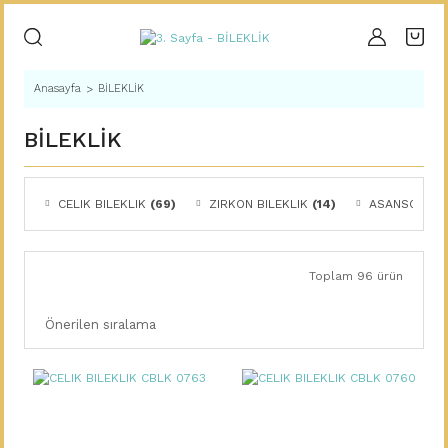
Anasayfa
BİLEKLİK
BİLEKLİK
CELIK BILEKLIK
(69)
ZIRKON BILEKLIK
(14)
ASANSOR BI
Toplam 96 ürün